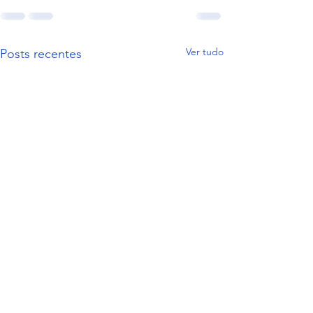
Ver tudo
Posts recentes
Avaliação final para
Cursos Especializados