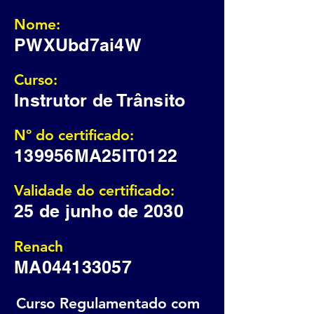
Nome:
PWXUbd7ai4W
Curso:
Instrutor de Trânsito
Nº do certificado:
139956MA25IT0122
Validade do certificado:
25 de junho de 2030
Renach
MA044133057
Curso Regulamentado com