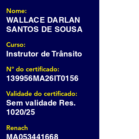
Nome:
WALLACE DARLAN
SANTOS DE SOUSA
Curso:
Instrutor de Trânsito
Nº do certificado:
139956MA26IT0156
Validade do certificado:
Sem validade Res.
1020/25
Renach
MA053441668