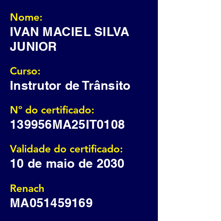
Nome:
IVAN MACIEL SILVA
JUNIOR
Curso:
Instrutor de Trânsito
Nº do certificado:
139956MA25IT0108
Validade do certificado:
10 de maio de 2030
Renach
MA051459169