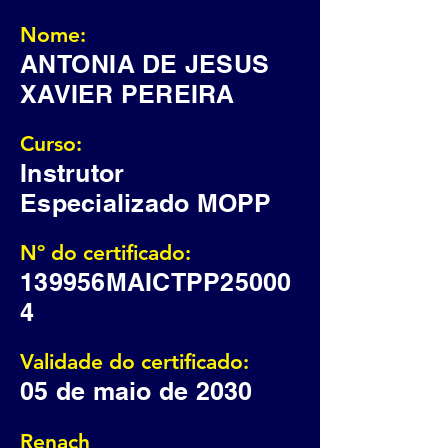
Nome:
ANTONIA DE JESUS
XAVIER PEREIRA
Curso:
Instrutor
Especializado MOPP
Nº do certificado:
139956MAICTPP25000
4
Validade do certificado:
05 de maio de 2030
Renach