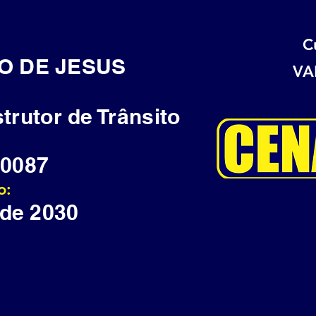
C
O DE JESUS
VA
strutor de Trânsito
0087
o:
 de 2030