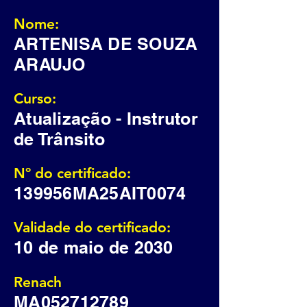
Nome:
ARTENISA DE SOUZA
ARAUJO
Curso:
Atualização - Instrutor
de Trânsito
Nº do certificado:
139956MA25AIT0074
Validade do certificado:
10 de maio de 2030
Renach
MA052712789